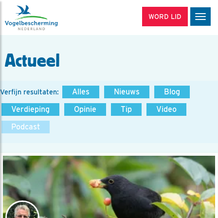
WORD LID
Men
Actueel
Alles
Nieuws
Blog
Verfijn resultaten:
Verdieping
Opinie
Tip
Video
Podcast