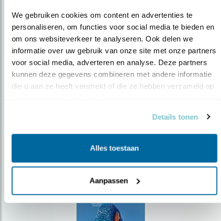
We gebruiken cookies om content en advertenties te 
personaliseren, om functies voor social media te bieden en 
om ons websiteverkeer te analyseren. Ook delen we 
Op de hoogte blijven?
informatie over uw gebruik van onze site met onze partners 
voor social media, adverteren en analyse. Deze partners 
Meld je aan en ontvang nieuws, inspiratie, acties en tips
kunnen deze gegevens combineren met andere informatie 
over vogels en activiteiten van Vogelbescherming.
die u aan ze heeft verstrekt of die ze hebben verzameld op 
AANMELDEN VOGELNIEUWS
basis van uw gebruik van hun services.
Details tonen
Volg ons via social media
Alles toestaan
Aanpassen