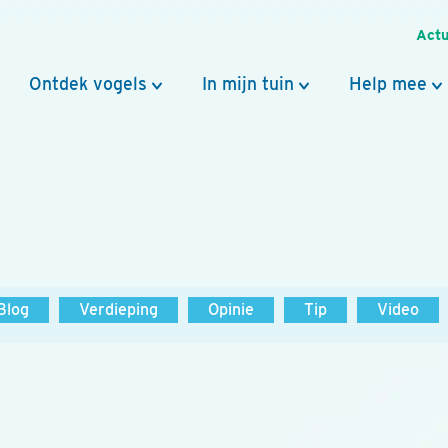
Actu
Ontdek vogels
In mijn tuin
Help mee
Blog
Verdieping
Opinie
Tip
Video