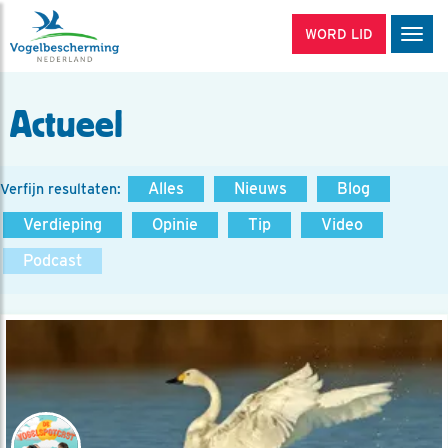
WORD LID
Men
Actueel
Alles
Nieuws
Blog
Verfijn resultaten:
Verdieping
Opinie
Tip
Video
Podcast