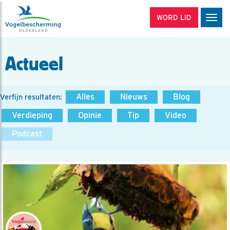
WORD LID
Men
Actueel
Alles
Nieuws
Blog
Verfijn resultaten:
Verdieping
Opinie
Tip
Video
Podcast