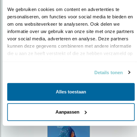
We gebruiken cookies om content en advertenties te 
personaliseren, om functies voor social media te bieden en 
om ons websiteverkeer te analyseren. Ook delen we 
Op de hoogte blijven?
informatie over uw gebruik van onze site met onze partners 
voor social media, adverteren en analyse. Deze partners 
Meld je aan en ontvang nieuws, inspiratie, acties en tips
kunnen deze gegevens combineren met andere informatie 
over vogels en activiteiten van Vogelbescherming.
die u aan ze heeft verstrekt of die ze hebben verzameld op 
AANMELDEN VOGELNIEUWS
basis van uw gebruik van hun services.
Details tonen
Volg ons via social media
Alles toestaan
Aanpassen