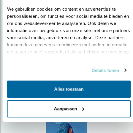
We gebruiken cookies om content en advertenties te 
personaliseren, om functies voor social media te bieden en 
om ons websiteverkeer te analyseren. Ook delen we 
Op de hoogte blijven?
informatie over uw gebruik van onze site met onze partners 
voor social media, adverteren en analyse. Deze partners 
Meld je aan en ontvang nieuws, inspiratie, acties en tips
kunnen deze gegevens combineren met andere informatie 
over vogels en activiteiten van Vogelbescherming.
die u aan ze heeft verstrekt of die ze hebben verzameld op 
AANMELDEN VOGELNIEUWS
basis van uw gebruik van hun services.
Details tonen
Volg ons via social media
Alles toestaan
Aanpassen