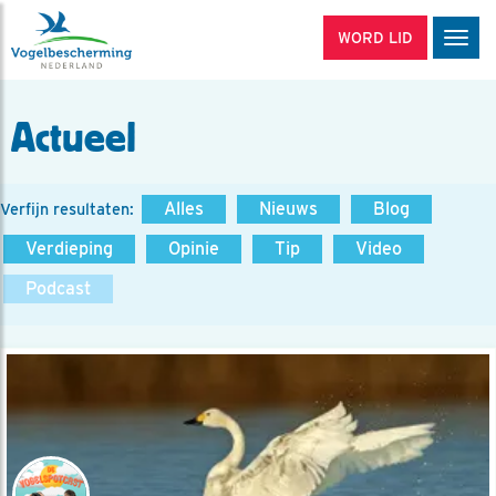
WORD LID
Men
Actueel
Alles
Nieuws
Blog
Verfijn resultaten:
Verdieping
Opinie
Tip
Video
Podcast