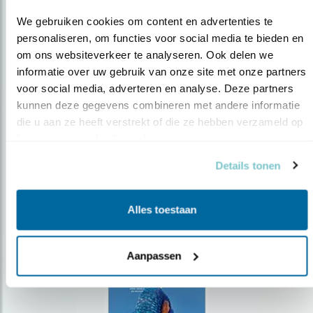
We gebruiken cookies om content en advertenties te 
personaliseren, om functies voor social media te bieden en 
om ons websiteverkeer te analyseren. Ook delen we 
Op de hoogte blijven?
informatie over uw gebruik van onze site met onze partners 
voor social media, adverteren en analyse. Deze partners 
Meld je aan en ontvang nieuws, inspiratie, acties en tips
kunnen deze gegevens combineren met andere informatie 
over vogels en activiteiten van Vogelbescherming.
die u aan ze heeft verstrekt of die ze hebben verzameld op 
AANMELDEN VOGELNIEUWS
basis van uw gebruik van hun services.
Details tonen
Volg ons via social media
Alles toestaan
Aanpassen