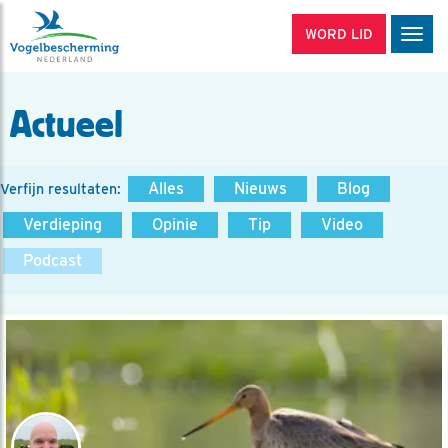
WORD LID
Men
Actueel
Alles
Nieuws
Blog
Verfijn resultaten:
Verdieping
Opinie
Tip
Video
Podcast