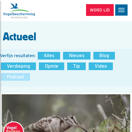
WORD LID
Men
Actueel
Alles
Nieuws
Blog
Verfijn resultaten:
Verdieping
Opinie
Tip
Video
Podcast