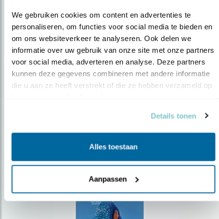
We gebruiken cookies om content en advertenties te 
personaliseren, om functies voor social media te bieden en 
om ons websiteverkeer te analyseren. Ook delen we 
Op de hoogte blijven?
informatie over uw gebruik van onze site met onze partners 
voor social media, adverteren en analyse. Deze partners 
Meld je aan en ontvang nieuws, inspiratie, acties en tips
kunnen deze gegevens combineren met andere informatie 
over vogels en activiteiten van Vogelbescherming.
die u aan ze heeft verstrekt of die ze hebben verzameld op 
AANMELDEN VOGELNIEUWS
basis van uw gebruik van hun services.
Details tonen
Volg ons via social media
Alles toestaan
Aanpassen