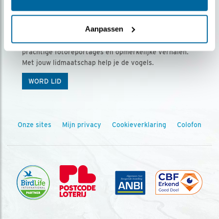
Ontvang 5 x Vogels voor € 36,00 per jaar
Aanpassen
Vogels is het tijdschrift voor onze leden, met
prachtige fotoreportages en opmerkelijke verhalen.
Met jouw lidmaatschap help je de vogels.
WORD LID
Onze sites
Mijn privacy
Cookieverklaring
Colofon