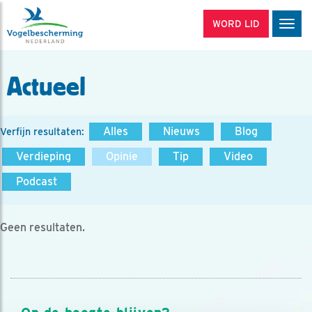
WORD LID
Men
Actueel
Alles
Nieuws
Blog
Verfijn resultaten:
Verdieping
Opinie
Tip
Video
Podcast
Geen resultaten.