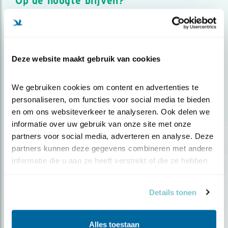
Op de hoogte blijven?
Meld je aan en ontvang nieuws, inspiratie, acties en tips
over vogels en activiteiten van Vogelbescherming.
AANMELDEN VOGELNIEUWS
Deze website maakt gebruik van cookies
Volg ons via social media
We gebruiken cookies om content en advertenties te 
personaliseren, om functies voor social media te bieden 
en om ons websiteverkeer te analyseren. Ook delen we 
informatie over uw gebruik van onze site met onze 
partners voor social media, adverteren en analyse. Deze 
partners kunnen deze gegevens combineren met andere 
informatie die u aan ze heeft verstrekt of die ze hebben 
verzameld op basis van uw gebruik van hun services.
Details tonen
Alles toestaan