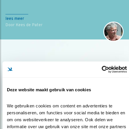
lees meer
Door Kees de Pater
Deze website maakt gebruik van cookies
Op de hoogte blijven?
Meld je aan en ontvang nieuws, inspiratie, acties en tips
We gebruiken cookies om content en advertenties te 
over vogels en activiteiten van Vogelbescherming.
personaliseren, om functies voor social media te bieden en 
om ons websiteverkeer te analyseren. Ook delen we 
AANMELDEN VOGELNIEUWS
informatie over uw gebruik van onze site met onze partners 