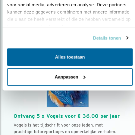
voor social media, adverteren en analyse. Deze partners 
kunnen deze gegevens combineren met andere informatie 
Volg ons via social media
die u aan ze heeft verstrekt of die ze hebben verzameld op 
basis van uw gebruik van hun services.
Details tonen
Alles toestaan
Aanpassen
Ontvang 5 x Vogels voor € 36,00 per jaar
Vogels is het tijdschrift voor onze leden, met
prachtige fotoreportages en opmerkelijke verhalen.