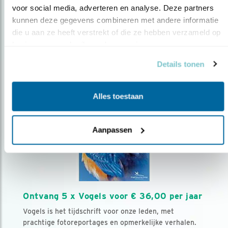
voor social media, adverteren en analyse. Deze partners 
kunnen deze gegevens combineren met andere informatie 
Volg ons via social media
die u aan ze heeft verstrekt of die ze hebben verzameld op 
basis van uw gebruik van hun services.
Details tonen
Alles toestaan
Aanpassen
Ontvang 5 x Vogels voor € 36,00 per jaar
Vogels is het tijdschrift voor onze leden, met
prachtige fotoreportages en opmerkelijke verhalen.