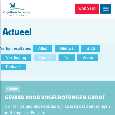
WORD LID
Men
Actueel
Alles
Nieuws
Blog
Verfijn resultaten:
Verdieping
Opinie
Tip
Video
Podcast
Opinie
GEVAAR VOOR VOGELBOTSINGEN GROOT
08.11.17
De geplande routes zijn zo laag dat aanvaringen
met vogels reëel zijn.