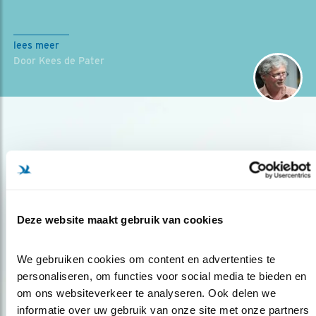
lees meer
Door Kees de Pater
Deze website maakt gebruik van cookies
Op de hoogte blijven?
Meld je aan en ontvang nieuws, inspiratie, acties en tips
We gebruiken cookies om content en advertenties te 
over vogels en activiteiten van Vogelbescherming.
personaliseren, om functies voor social media te bieden en 
om ons websiteverkeer te analyseren. Ook delen we 
AANMELDEN VOGELNIEUWS
informatie over uw gebruik van onze site met onze partners 