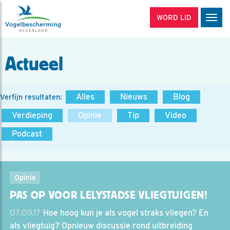
WORD LID
Men
Actueel
Alles
Nieuws
Blog
Verfijn resultaten:
Verdieping
Opinie
Tip
Video
Podcast
Opinie
PAS OP VOOR LELYSTADSE VLIEGTUIGEN!
07.09.17
Hoe hoog kun je als vogel straks vliegen? En
als vliegtuig? Opnieuw discussie rond uitbreiding