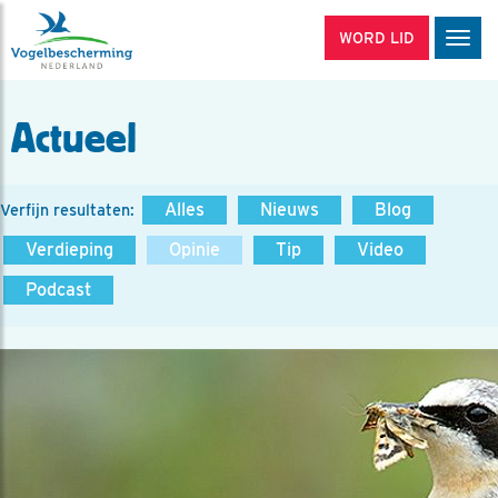
WORD LID
Men
Actueel
Alles
Nieuws
Blog
Verfijn resultaten:
Verdieping
Opinie
Tip
Video
Podcast