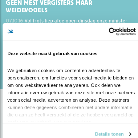
GEEN MEST VERGISTERS MAAR
WEIDEVOGELS
07.10.16
Vol trots liep afgelopen dinsdag onze minister
van EZ Henk Kamp rond op een boerderij om aan te
kondigen maar liefst 150 miljoen subsidie uit te trekken
voor duizend monomestvergisters.
Deze website maakt gebruik van cookies
lees meer
We gebruiken cookies om content en advertenties te 
Door Kees de Pater
personaliseren, om functies voor social media te bieden en 
om ons websiteverkeer te analyseren. Ook delen we 
informatie over uw gebruik van onze site met onze partners 
voor social media, adverteren en analyse. Deze partners 
kunnen deze gegevens combineren met andere informatie 
die u aan ze heeft verstrekt of die ze hebben verzameld op 
basis van uw gebruik van hun services.
Details tonen