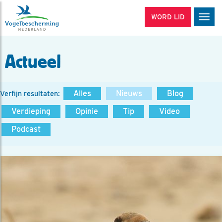
WORD LID
Men
Actueel
Alles
Nieuws
Blog
Verfijn resultaten:
Verdieping
Opinie
Tip
Video
Podcast