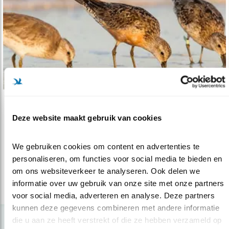
Nieuws
Deze website maakt gebruik van cookies
Nieuwe kansen voor vogels in Delta
20.09.17
Nieuw rapport is katalysator voor
We gebruiken cookies om content en advertenties te 
vogelbescherming in Delta.
personaliseren, om functies voor social media te bieden en 
om ons websiteverkeer te analyseren. Ook delen we 
informatie over uw gebruik van onze site met onze partners 
lees meer
voor social media, adverteren en analyse. Deze partners 
kunnen deze gegevens combineren met andere informatie 
die u aan ze heeft verstrekt of die ze hebben verzameld op 