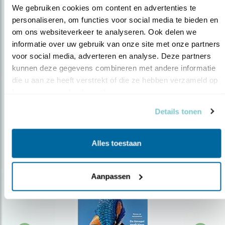
We gebruiken cookies om content en advertenties te 
personaliseren, om functies voor social media te bieden en 
om ons websiteverkeer te analyseren. Ook delen we 
Op de hoogte blijven?
informatie over uw gebruik van onze site met onze partners 
Meld je aan en ontvang nieuws, inspiratie, acties en tips
voor social media, adverteren en analyse. Deze partners 
over vogels en activiteiten van Vogelbescherming.
kunnen deze gegevens combineren met andere informatie 
die u aan ze heeft verstrekt of die ze hebben verzameld op 
AANMELDEN VOGELNIEUWS
basis van uw gebruik van hun services.
Details tonen
Volg ons via social media
Alles toestaan
Aanpassen