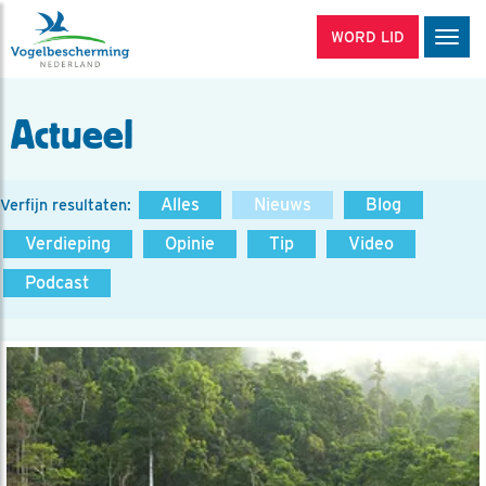
WORD LID
Men
Actueel
Alles
Nieuws
Blog
Verfijn resultaten:
Verdieping
Opinie
Tip
Video
Podcast