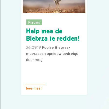
Nieuws
Help mee de
Biebrza te redden!
26.09.19
Poolse Biebrza-
moerassen opnieuw bedreigd
door weg
lees meer