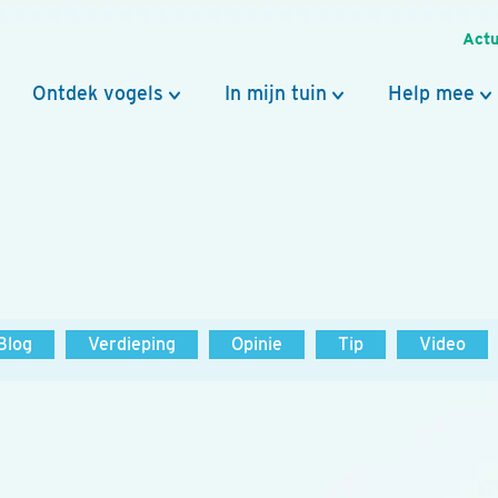
Actu
Ontdek vogels
In mijn tuin
Help mee
Blog
Verdieping
Opinie
Tip
Video