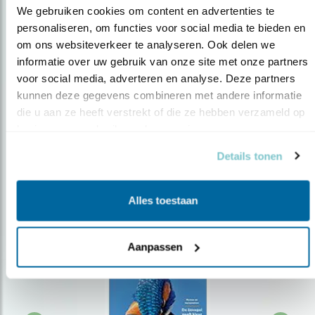
We gebruiken cookies om content en advertenties te 
personaliseren, om functies voor social media te bieden en 
om ons websiteverkeer te analyseren. Ook delen we 
Op de hoogte blijven?
informatie over uw gebruik van onze site met onze partners 
Meld je aan en ontvang nieuws, inspiratie, acties en tips
voor social media, adverteren en analyse. Deze partners 
over vogels en activiteiten van Vogelbescherming.
kunnen deze gegevens combineren met andere informatie 
die u aan ze heeft verstrekt of die ze hebben verzameld op 
AANMELDEN VOGELNIEUWS
basis van uw gebruik van hun services.
Details tonen
Volg ons via social media
Alles toestaan
Aanpassen