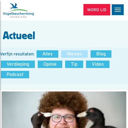
WORD LID
Men
Actueel
Alles
Nieuws
Blog
Verfijn resultaten:
Verdieping
Opinie
Tip
Video
Podcast