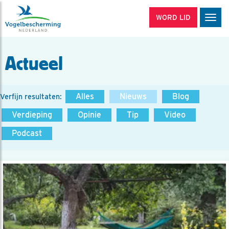
WORD LID
Men
Actueel
Alles
Nieuws
Blog
Verfijn resultaten:
Verdieping
Opinie
Tip
Video
Podcast