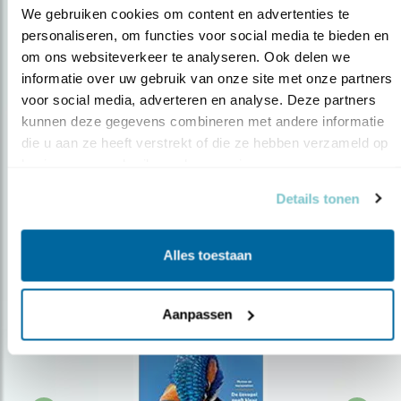
We gebruiken cookies om content en advertenties te 
personaliseren, om functies voor social media te bieden en 
om ons websiteverkeer te analyseren. Ook delen we 
Op de hoogte blijven?
informatie over uw gebruik van onze site met onze partners 
Meld je aan en ontvang nieuws, inspiratie, acties en tips
voor social media, adverteren en analyse. Deze partners 
over vogels en activiteiten van Vogelbescherming.
kunnen deze gegevens combineren met andere informatie 
die u aan ze heeft verstrekt of die ze hebben verzameld op 
AANMELDEN VOGELNIEUWS
basis van uw gebruik van hun services.
Details tonen
Volg ons via social media
Alles toestaan
Aanpassen