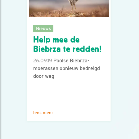
Nieuws
Help mee de
Biebrza te redden!
26.09.19
Poolse Biebrza-
moerassen opnieuw bedreigd
door weg
lees meer