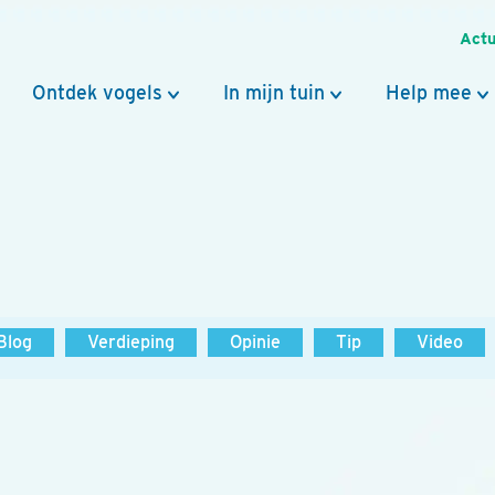
Actu
Ontdek vogels
In mijn tuin
Help mee
Blog
Verdieping
Opinie
Tip
Video