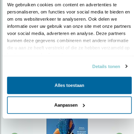
We gebruiken cookies om content en advertenties te 
personaliseren, om functies voor social media te bieden en 
om ons websiteverkeer te analyseren. Ook delen we 
Op de hoogte blijven?
informatie over uw gebruik van onze site met onze partners 
Meld je aan en ontvang nieuws, inspiratie, acties en tips
voor social media, adverteren en analyse. Deze partners 
over vogels en activiteiten van Vogelbescherming.
kunnen deze gegevens combineren met andere informatie 
die u aan ze heeft verstrekt of die ze hebben verzameld op 
AANMELDEN VOGELNIEUWS
basis van uw gebruik van hun services.
Details tonen
Volg ons via social media
Alles toestaan
Aanpassen