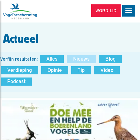
WORD LID
Men
Actueel
Alles
Nieuws
Blog
Verfijn resultaten:
Verdieping
Opinie
Tip
Video
Podcast