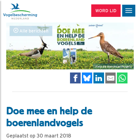
WORD LID
Men
Alle berichten
Help de boerenlandvogels
Doe mee en help de
boerenlandvogels
Geplaatst op 30 maart 2018