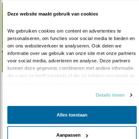
Deze website maakt gebruik van cookies
We gebruiken cookies om content en advertenties te 
personaliseren, om functies voor social media te bieden en 
om ons websiteverkeer te analyseren. Ook delen we 
informatie over uw gebruik van onze site met onze partners 
voor social media, adverteren en analyse. Deze partners 
kunnen deze gegevens combineren met andere informatie 
die u aan ze heeft verstrekt of die ze hebben verzameld op 
basis van uw gebruik van hun services.
Nieuws
Partnerruil voor tweede leg?
Details tonen
19.07.16
In mei leggen veel vogels een ei. Meestal zelfs
meerdere: een legsel van za..
Alles toestaan
lees meer
Aanpassen