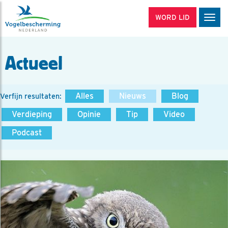
WORD LID
Men
Actueel
Alles
Nieuws
Blog
Verfijn resultaten:
Verdieping
Opinie
Tip
Video
Podcast