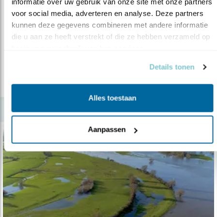
informatie over uw gebruik van onze site met onze partners 
Nieuws
voor social media, adverteren en analyse. Deze partners 
Aalscholverkolonie bedreigd door afschot
kunnen deze gegevens combineren met andere informatie 
die u aan ze heeft verstrekt of die ze hebben verzameld op 
22.05.19
Drenthe moet verleende ontheffing voor
basis van uw gebruik van hun services.
afschot aalscholvers intrekken.
Details tonen
lees meer
Alles toestaan
Aanpassen