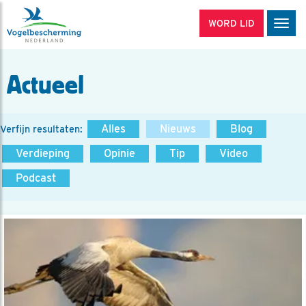
WORD LID
Men
Actueel
Alles
Nieuws
Blog
Verfijn resultaten:
Verdieping
Opinie
Tip
Video
Podcast