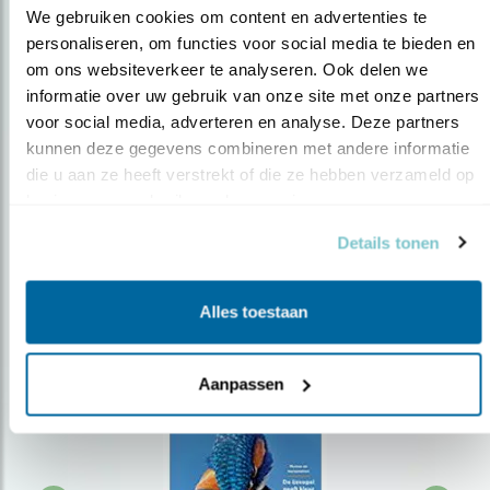
We gebruiken cookies om content en advertenties te 
personaliseren, om functies voor social media te bieden en 
om ons websiteverkeer te analyseren. Ook delen we 
Op de hoogte blijven?
informatie over uw gebruik van onze site met onze partners 
Meld je aan en ontvang nieuws, inspiratie, acties en tips
voor social media, adverteren en analyse. Deze partners 
over vogels en activiteiten van Vogelbescherming.
kunnen deze gegevens combineren met andere informatie 
die u aan ze heeft verstrekt of die ze hebben verzameld op 
AANMELDEN VOGELNIEUWS
basis van uw gebruik van hun services.
Details tonen
Volg ons via social media
Alles toestaan
Aanpassen