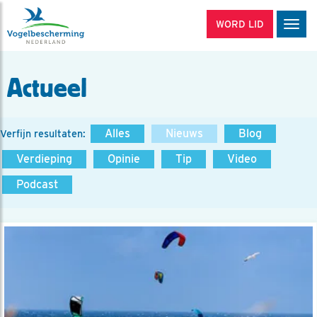
WORD LID
Men
Actueel
Alles
Nieuws
Blog
Verfijn resultaten:
Verdieping
Opinie
Tip
Video
Podcast