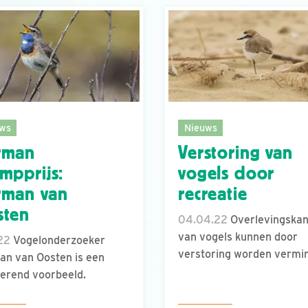
ws
Nieuws
rman
Verstoring van
mpprijs:
vogels door
rman van
recreatie
sten
04.04.22
Overlevingska
van vogels kunnen door
.22
Vogelonderzoeker
verstoring worden vermi
n van Oosten is een
rerend voorbeeld.