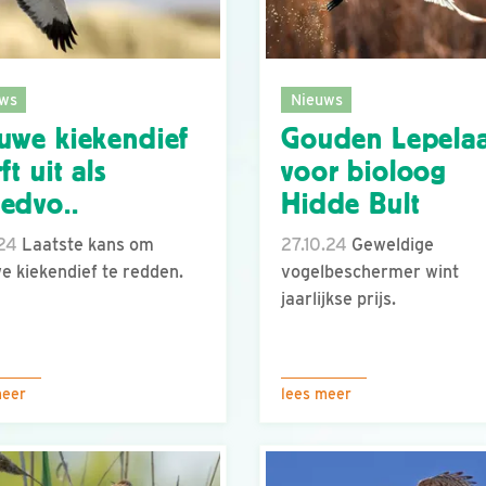
ws
Nieuws
uwe kiekendief
Gouden Lepela
ft uit als
voor bioloog
edvo..
Hidde Bult
.24
Laatste kans om
27.10.24
Geweldige
e kiekendief te redden.
vogelbeschermer wint
jaarlijkse prijs.
meer
lees meer