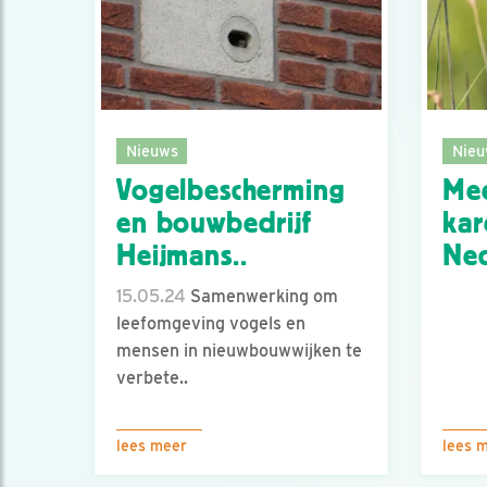
Nieuws
Nieu
Vogelbescherming
Mee
en bouwbedrijf
kar
Heijmans..
Ne
15.05.24
Samenwerking om
leefomgeving vogels en
mensen in nieuwbouwwijken te
verbete..
lees meer
lees 