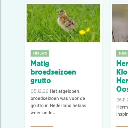
Nieuws
Nieu
Matig
He
broedseizoen
Klo
grutto
He
Oo
05.12.22
Het afgelopen
broedseizoen was voor de
26.11
grutto in Nederland helaas
Herma
weer onde..
inspi