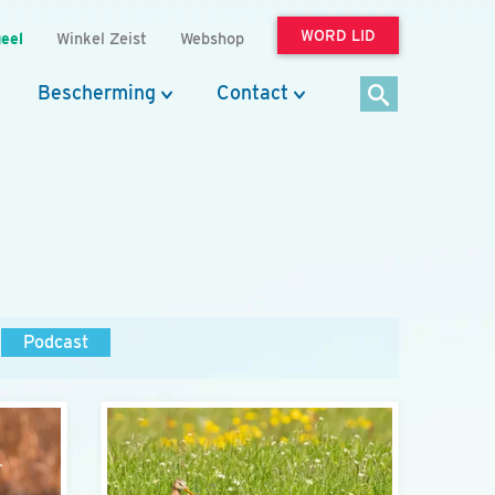
WORD LID
eel
Winkel Zeist
Webshop
Bescherming
Contact
Podcast