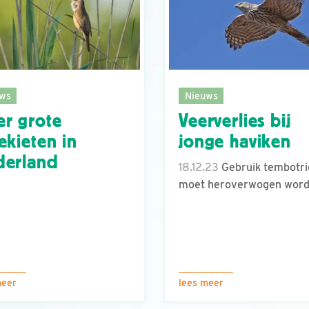
ws
Nieuws
r grote
Veerverlies bij
ekieten in
jonge haviken
derland
18.12.23
Gebruik tembotr
moet heroverwogen word
meer
lees meer