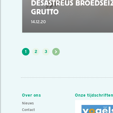
DESASTREUS BROEDSEI
GRUTTO
14.12.20
>
1
2
3
Over ons
Onze tijdschrifte
Nieuws
Contact