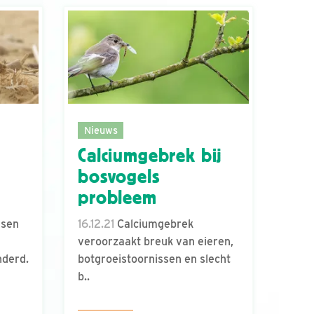
Nieuws
Calciumgebrek bij
bosvogels
probleem
nsen
16.12.21
Calciumgebrek
veroorzaakt breuk van eieren,
nderd.
botgroeistoornissen en slecht
b..