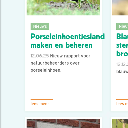
Nieuws
Nieu
Porseleinhoentjesland
Bla
maken en beheren
ster
bro
12.06.25
Nieuw rapport voor
natuurbeheerders over
12.12
porseleinhoen.
blauw
lees meer
lees 