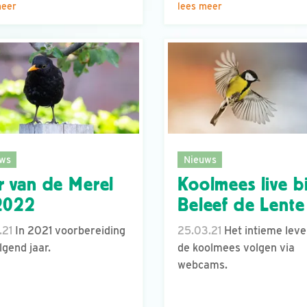
meer
lees meer
ws
Nieuws
r van de Merel
Koolmees live bi
2022
Beleef de Lente
.21
In 2021 voorbereiding
25.03.21
Het intieme leve
lgend jaar.
de koolmees volgen via
webcams.