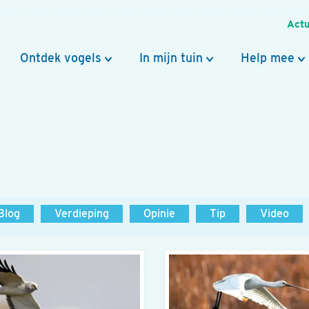
Actu
Ontdek vogels
In mijn tuin
Help mee
Blog
Verdieping
Opinie
Tip
Video