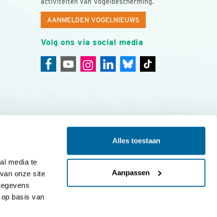
activiteiten van Vogelbescherming.
AANMELDEN VOGELNIEUWS
Volg ons via social media
Alles toestaan
ing
Colofon
l media te 
Aanpassen
an onze site 
gegevens 
op basis van 