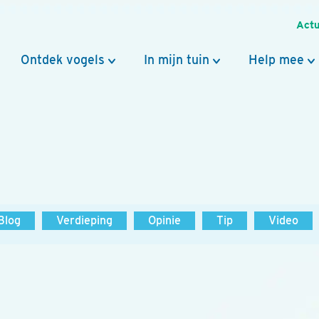
Actu
Ontdek vogels
In mijn tuin
Help mee
Blog
Verdieping
Opinie
Tip
Video