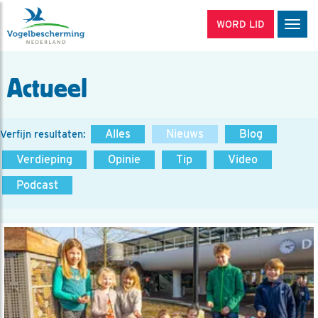
WORD LID
Men
Actueel
Alles
Nieuws
Blog
Verfijn resultaten:
Verdieping
Opinie
Tip
Video
Podcast