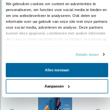
We gebruiken cookies om content en advertenties te 
personaliseren, om functies voor social media te bieden en 
om ons websiteverkeer te analyseren. Ook delen we 
Op de hoogte blijven?
informatie over uw gebruik van onze site met onze partners 
Meld je aan en ontvang nieuws, inspiratie, acties en tips
voor social media, adverteren en analyse. Deze partners 
over vogels en activiteiten van Vogelbescherming.
kunnen deze gegevens combineren met andere informatie 
die u aan ze heeft verstrekt of die ze hebben verzameld op 
AANMELDEN VOGELNIEUWS
basis van uw gebruik van hun services.
Details tonen
Volg ons via social media
Alles toestaan
Aanpassen