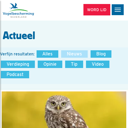
WORD LID
Men
Actueel
Alles
Nieuws
Blog
Verfijn resultaten:
Verdieping
Opinie
Tip
Video
Podcast