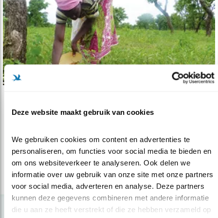
Nieuws
Deze website maakt gebruik van cookies
Savannezeep helpt vrouwen én vogels
04.05.21
De zeep helpt het tegengaan van
We gebruiken cookies om content en advertenties te 
verwoestijning in de Sahel.
personaliseren, om functies voor social media te bieden en 
om ons websiteverkeer te analyseren. Ook delen we 
informatie over uw gebruik van onze site met onze partners 
lees meer
voor social media, adverteren en analyse. Deze partners 
kunnen deze gegevens combineren met andere informatie 
die u aan ze heeft verstrekt of die ze hebben verzameld op 