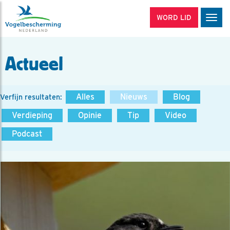
WORD LID
Men
Actueel
Alles
Nieuws
Blog
Verfijn resultaten:
Verdieping
Opinie
Tip
Video
Podcast