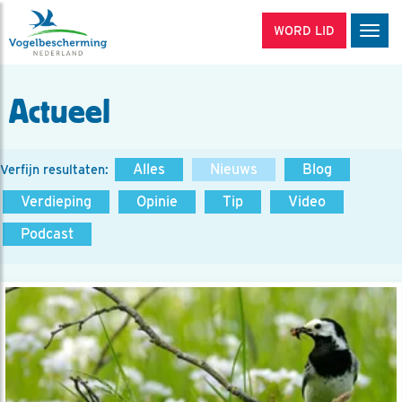
WORD LID
Men
Actueel
Alles
Nieuws
Blog
Verfijn resultaten:
Verdieping
Opinie
Tip
Video
Podcast