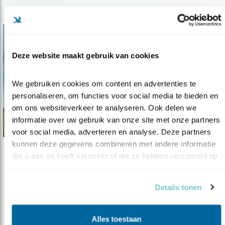
Deze website maakt gebruik van cookies
We gebruiken cookies om content en advertenties te 
personaliseren, om functies voor social media te bieden en 
om ons websiteverkeer te analyseren. Ook delen we 
informatie over uw gebruik van onze site met onze partners 
voor social media, adverteren en analyse. Deze partners 
kunnen deze gegevens combineren met andere informatie 
die u aan ze heeft verstrekt of die ze hebben verzameld op 
Nieuws
basis van uw gebruik van hun services.
Fosfaatuitstoot melkveehouderij desastre..
Details tonen
10.11.16
Vandaag spraken het ministerie van
Economische Zaken, afgevaardigden van de..
Alles toestaan