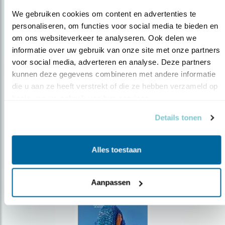
We gebruiken cookies om content en advertenties te 
personaliseren, om functies voor social media te bieden en 
om ons websiteverkeer te analyseren. Ook delen we 
Op de hoogte blijven?
informatie over uw gebruik van onze site met onze partners 
voor social media, adverteren en analyse. Deze partners 
Meld je aan en ontvang nieuws, inspiratie, acties en tips
kunnen deze gegevens combineren met andere informatie 
over vogels en activiteiten van Vogelbescherming.
die u aan ze heeft verstrekt of die ze hebben verzameld op 
AANMELDEN VOGELNIEUWS
basis van uw gebruik van hun services.
Details tonen
Volg ons via social media
Alles toestaan
Aanpassen