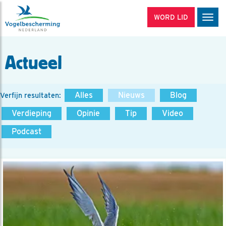
WORD LID
Men
Actueel
Alles
Nieuws
Blog
Verfijn resultaten:
Verdieping
Opinie
Tip
Video
Podcast