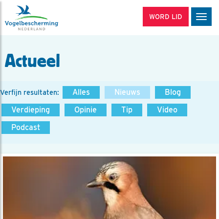
WORD LID
Men
Actueel
Alles
Nieuws
Blog
Verfijn resultaten:
Verdieping
Opinie
Tip
Video
Podcast