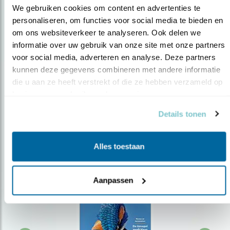
We gebruiken cookies om content en advertenties te 
personaliseren, om functies voor social media te bieden en 
om ons websiteverkeer te analyseren. Ook delen we 
Op de hoogte blijven?
informatie over uw gebruik van onze site met onze partners 
Meld je aan en ontvang nieuws, inspiratie, acties en tips
voor social media, adverteren en analyse. Deze partners 
over vogels en activiteiten van Vogelbescherming.
kunnen deze gegevens combineren met andere informatie 
die u aan ze heeft verstrekt of die ze hebben verzameld op 
AANMELDEN VOGELNIEUWS
basis van uw gebruik van hun services.
Details tonen
Volg ons via social media
Alles toestaan
Aanpassen