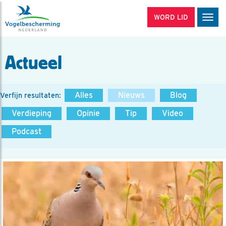
WORD LID
Men
Actueel
Alles
Nieuws
Blog
Verfijn resultaten:
Verdieping
Opinie
Tip
Video
Podcast