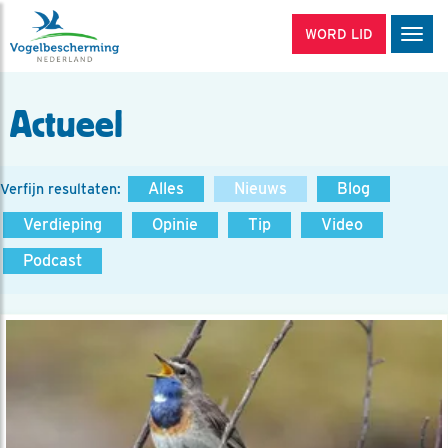
WORD LID
Men
Actueel
Alles
Nieuws
Blog
Verfijn resultaten:
Verdieping
Opinie
Tip
Video
Podcast