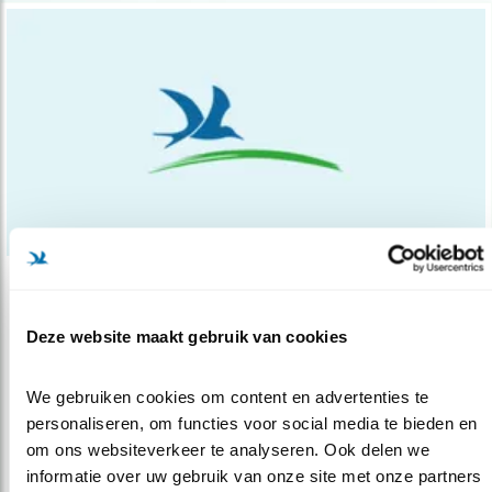
Nieuws
Nieuw broedeiland voor noordse sterns
Deze website maakt gebruik van cookies
22.01.15
Sinds enkele maanden ligt er een prachtig
We gebruiken cookies om content en advertenties te 
broedeilandje voor noordse stern ..
personaliseren, om functies voor social media te bieden en 
om ons websiteverkeer te analyseren. Ook delen we 
lees meer
informatie over uw gebruik van onze site met onze partners 