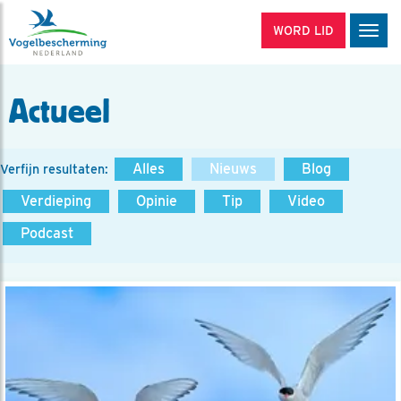
WORD LID
Men
Actueel
Alles
Nieuws
Blog
Verfijn resultaten:
Verdieping
Opinie
Tip
Video
Podcast