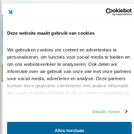
Deze website maakt gebruik van cookies
We gebruiken cookies om content en advertenties te 
personaliseren, om functies voor social media te bieden en 
om ons websiteverkeer te analyseren. Ook delen we 
informatie over uw gebruik van onze site met onze partners 
voor social media, adverteren en analyse. Deze partners 
kunnen deze gegevens combineren met andere informatie 
die u aan ze heeft verstrekt of die ze hebben verzameld op 
Nieuws
basis van uw gebruik van hun services.
Fosfaatuitstoot melkveehouderij desastre..
Details tonen
10.11.16
Vandaag spraken het ministerie van
Economische Zaken, afgevaardigden van de..
Alles toestaan