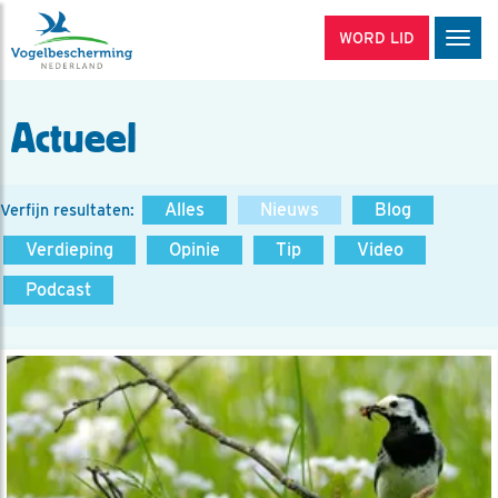
WORD LID
Men
Actueel
Alles
Nieuws
Blog
Verfijn resultaten:
Verdieping
Opinie
Tip
Video
Podcast