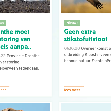
ws
Nieuws
nthe moet
Geen extra
storing van
stikstofuitstoot
els aanpa..
09.10.20
Overeenkomst o
uitbreiding Kloosterveen 
.22
Provincie Drenthe
behoud natuur Fochteloë
verstoring
eloërveen tegengaan.
meer
lees meer