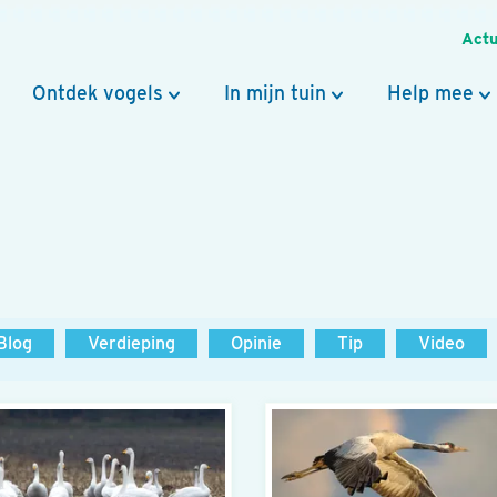
Actu
Ontdek vogels
In mijn tuin
Help mee
Blog
Verdieping
Opinie
Tip
Video