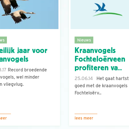
ws
Nieuws
ilijk jaar voor
Kraanvogels
anvogels
Fochteloërveen
profiteren va..
.17
Record broedende
vogels, wel minder
25.06.14
Het gaat hartst
n vliegvlug.
goed met de kraanvogels 
Fochteloërv..
meer
lees meer