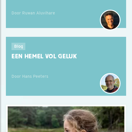
Door Ruwan Aluvihare
Blog
EEN HEMEL VOL GELUK
Door Hans Peeters