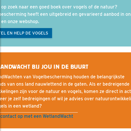
 op zoek naar een goed boek over vogels of de natuur?
bescherming heeft een uitgebreid en gevarieerd aanbod in o
l en onze webshop.
EL EN HELP DE VOGELS
ANDWACHT BIJ JOU IN DE BUURT
ndWachten van Vogelbescherming houden de belangrijkste
ds van ons land nauwlettend in de gaten. Als er bedreigende
kelingen zijn voor de natuur en vogels, komen ze direct in act
eer je zelf bedreigingen of wil je advies over natuurontwikkel
els in een wetland?
contact op met een WetlandWacht