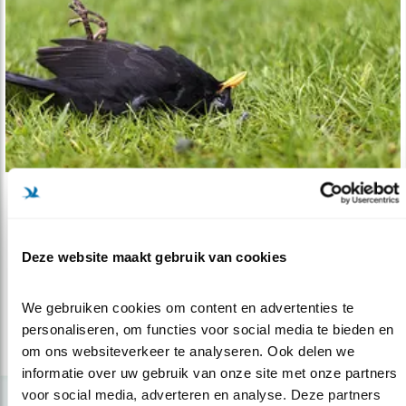
Nieuws
Usutu en het Geel
Deze website maakt gebruik van cookies
29.08.18
Wat te doen als u een zieke vogel in de tuin
heeft.
We gebruiken cookies om content en advertenties te 
personaliseren, om functies voor social media te bieden en 
lees meer
om ons websiteverkeer te analyseren. Ook delen we 
informatie over uw gebruik van onze site met onze partners 
voor social media, adverteren en analyse. Deze partners 