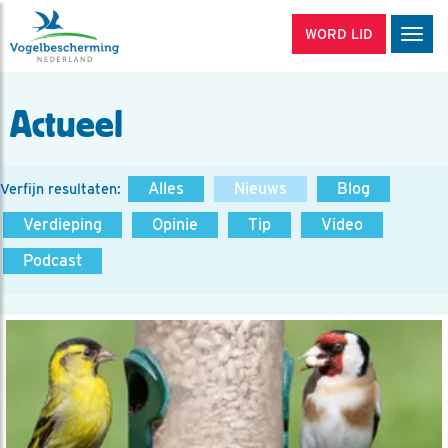
WORD LID
Men
Actueel
Alles
Nieuws
Blog
Verfijn resultaten:
Verdieping
Opinie
Tip
Video
Podcast