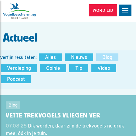
WORD LID
Men
Actueel
Alles
Nieuws
Blog
Verfijn resultaten:
Verdieping
Opinie
Tip
Video
Podcast
Blog
VETTE TREKVOGELS VLIEGEN VER
07.08.25
Dik worden, daar zijn de trekvogels nu druk
mee, óók in je tuin.