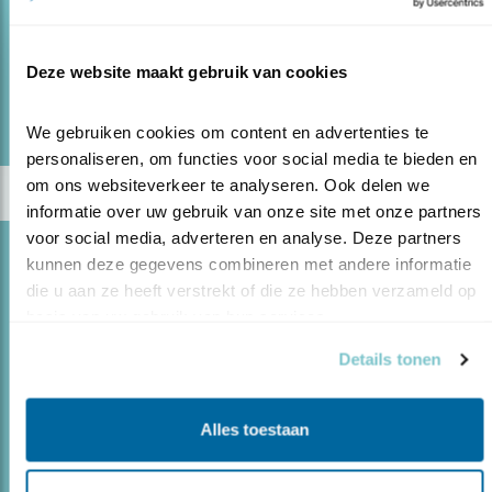
doorgronden.
Deze website maakt gebruik van cookies
lees meer
Door Theunis Piersma
We gebruiken cookies om content en advertenties te 
personaliseren, om functies voor social media te bieden en 
om ons websiteverkeer te analyseren. Ook delen we 
informatie over uw gebruik van onze site met onze partners 
voor social media, adverteren en analyse. Deze partners 
Blog
kunnen deze gegevens combineren met andere informatie 
VOGELPOEPJES, KANOETENMAGEN EN
die u aan ze heeft verstrekt of die ze hebben verzameld op 
DNA
basis van uw gebruik van hun services.
22.08.18
Het geloof dat DNA allesbepalend is voor de
Details tonen
eigenschappen van een soort – de mens niet uitgesloten
– is in korte tijd helaas onverwoestbaar ingeburgerd
Alles toestaan
geraakt.