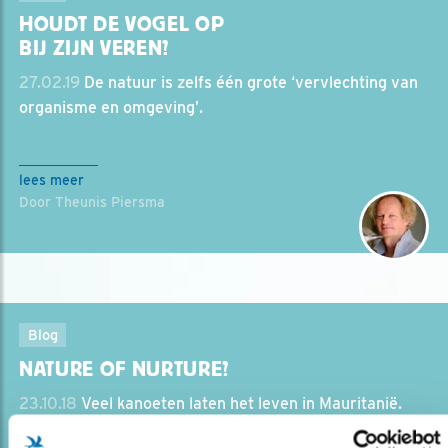
HOUDT DE VOGEL OP
BIJ ZIJN VEREN?
27.02.19
De natuur is zelfs één grote ‘vervlechting van
organisme en omgeving’.
lees meer
Door Theunis Piersma
Blog
NATURE OF NURTURE?
23.10.18
Veel kanoeten laten het leven in Mauritanië.
Maar waarom? Theunis Piersma probeert het raadsel te