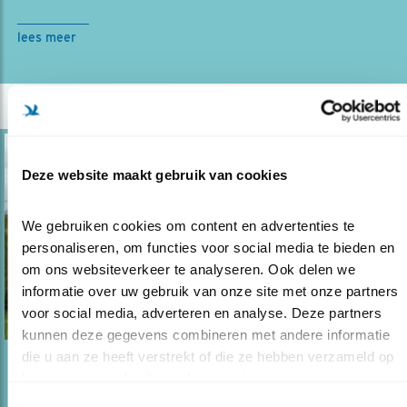
lees meer
Deze website maakt gebruik van cookies
We gebruiken cookies om content en advertenties te 
personaliseren, om functies voor social media te bieden en 
om ons websiteverkeer te analyseren. Ook delen we 
informatie over uw gebruik van onze site met onze partners 
voor social media, adverteren en analyse. Deze partners 
kunnen deze gegevens combineren met andere informatie 
die u aan ze heeft verstrekt of die ze hebben verzameld op 
Blog
basis van uw gebruik van hun services.
VOGELWACHT VOORZITTER KOMT IN ACTIE