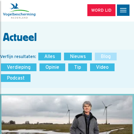
WORD LID
Men
Actueel
Alles
Nieuws
Blog
Verfijn resultaten:
Verdieping
Opinie
Tip
Video
Podcast