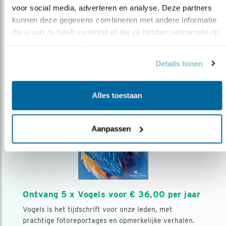
voor social media, adverteren en analyse. Deze partners 
kunnen deze gegevens combineren met andere informatie 
Volg ons via social media
die u aan ze heeft verstrekt of die ze hebben verzameld op 
basis van uw gebruik van hun services.
Details tonen
Alles toestaan
Aanpassen
Ontvang 5 x Vogels voor € 36,00 per jaar
Vogels is het tijdschrift voor onze leden, met
prachtige fotoreportages en opmerkelijke verhalen.