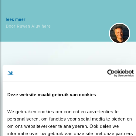
lees meer
Door Ruwan Aluvihare
Deze website maakt gebruik van cookies
Op de hoogte blijven?
Meld je aan en ontvang nieuws, inspiratie, acties en tips
We gebruiken cookies om content en advertenties te 
over vogels en activiteiten van Vogelbescherming.
personaliseren, om functies voor social media te bieden en 
om ons websiteverkeer te analyseren. Ook delen we 
AANMELDEN VOGELNIEUWS
informatie over uw gebruik van onze site met onze partners 