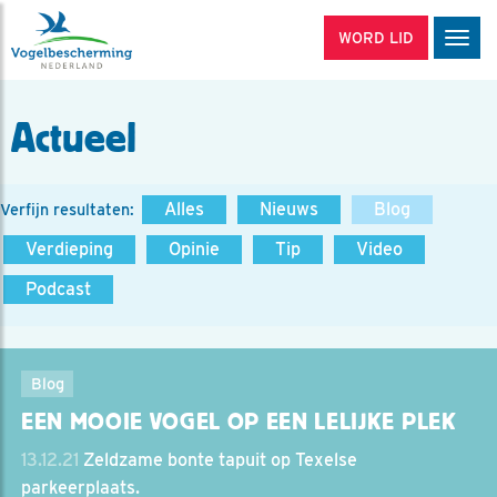
WORD LID
Men
Actueel
Alles
Nieuws
Blog
Verfijn resultaten:
Verdieping
Opinie
Tip
Video
Podcast
Blog
EEN MOOIE VOGEL OP EEN LELIJKE PLEK
13.12.21
Zeldzame bonte tapuit op Texelse
parkeerplaats.