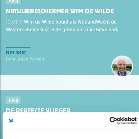
Blog
NATUURBESCHERMER WIM DE WILDE
10.01.19
Wim de Wilde houdt als WetlandWacht de
Westerscheldekust in de gaten op Zuid-Beveland.
lees meer
Door Arjan Berben
Blog
DE PERFECTE VLIEGER
27.04.18
Jaarlijks keren ze rond Koningsdag terug in
Nederland: gierzwaluwen. Luit Buurma deed gedurende
40 jaar onderzoek naar deze soort.