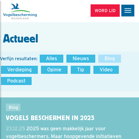
WORD LID
Men
Actueel
Alles
Nieuws
Blog
Verfijn resultaten:
Verdieping
Opinie
Tip
Video
Podcast
Blog
VOGELS BESCHERMEN IN 2025
23.12.25
2025 was geen makkelijk jaar voor
vogelbeschermers. Maar hoopgevende initiatieven