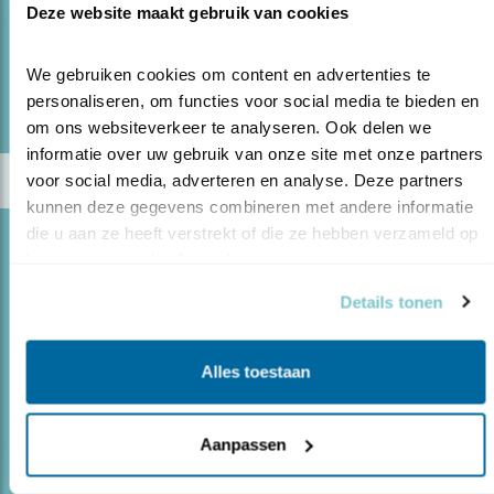
Deze website maakt gebruik van cookies
lees meer
We gebruiken cookies om content en advertenties te 
Door Arjan Berben
personaliseren, om functies voor social media te bieden en 
om ons websiteverkeer te analyseren. Ook delen we 
informatie over uw gebruik van onze site met onze partners 
voor social media, adverteren en analyse. Deze partners 
kunnen deze gegevens combineren met andere informatie 
die u aan ze heeft verstrekt of die ze hebben verzameld op 
Blog
basis van uw gebruik van hun services.
VOGELS UIT DE BUITENCATEGORIE IN
Details tonen
GAMBIA
01.03.18
Ga mee met Vogelbescherming op vogelreis
Alles toestaan
naar Gambia.
Aanpassen
lees meer
Door Arjan Berben