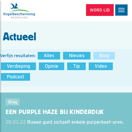
WORD LID
Men
Actueel
Alles
Nieuws
Blog
Verfijn resultaten:
Verdieping
Opinie
Tip
Video
Podcast
Blog
EEN PURPLE HAZE BIJ KINDERDIJK
28.03.22
Ruwan gunt zichzelf enkele purperkoet-uren.