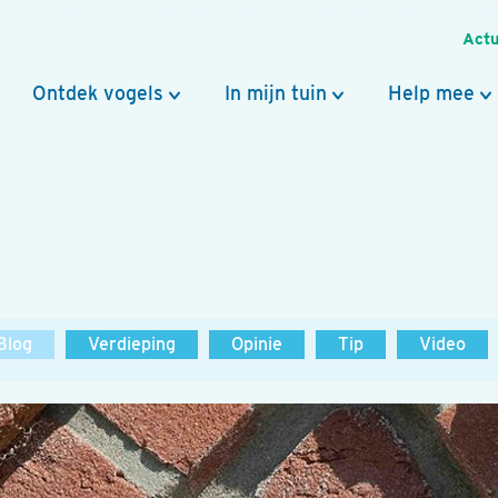
Actu
Ontdek vogels
In mijn tuin
Help mee
Blog
Verdieping
Opinie
Tip
Video