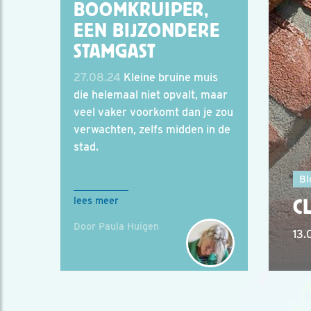
BOOMKRUIPER,
EEN BIJZONDERE
STAMGAST
27.08.24
Kleine bruine muis
die helemaal niet opvalt, maar
veel vaker voorkomt dan je zou
verwachten, zelfs midden in de
stad.
Bl
C
lees meer
Door Paula Huigen
13.