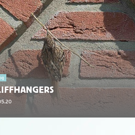
og
LIFFHANGERS
05.20