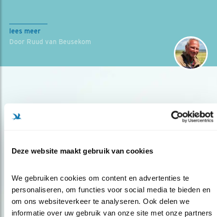
lees meer
Door Ruud van Beusekom
Deze website maakt gebruik van cookies
Op de hoogte blijven?
Meld je aan en ontvang nieuws, inspiratie, acties en tips
We gebruiken cookies om content en advertenties te 
over vogels en activiteiten van Vogelbescherming.
personaliseren, om functies voor social media te bieden en 
om ons websiteverkeer te analyseren. Ook delen we 
AANMELDEN VOGELNIEUWS
informatie over uw gebruik van onze site met onze partners 