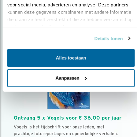
voor social media, adverteren en analyse. Deze partners 
kunnen deze gegevens combineren met andere informatie 
Volg ons via social media
die u aan ze heeft verstrekt of die ze hebben verzameld op 
basis van uw gebruik van hun services.
Details tonen
Alles toestaan
Aanpassen
Ontvang 5 x Vogels voor € 36,00 per jaar
Vogels is het tijdschrift voor onze leden, met
prachtige fotoreportages en opmerkelijke verhalen.