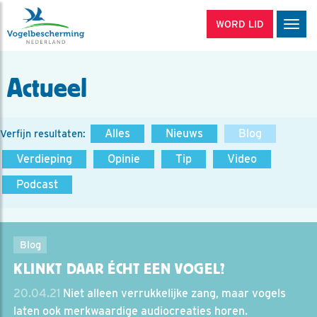
WORD LID
Men
Actueel
Alles
Nieuws
Blog
Verfijn resultaten:
Verdieping
Opinie
Tip
Video
Podcast
Blog
KLINKT DAAR ÉCHT EEN VOGEL?
20.04.21
Niet alleen verrukkelijke zang, maar vogels
laten ook merkwaardige audiocreaties horen.