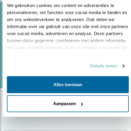
We gebruiken cookies om content en advertenties te 
Blog
personaliseren, om functies voor social media te bieden en 
om ons websiteverkeer te analyseren. Ook delen we 
TERUGKEER ‘FRUITHOVEN’ VOOR
informatie over uw gebruik van onze site met onze partners 
SPOTVOGEL
voor social media, adverteren en analyse. Deze partners 
23.09.21
Boomgaarden in Friesland voor bedreigde
kunnen deze gegevens combineren met andere informatie 
spotvogel.
die u aan ze heeft verstrekt of die ze hebben verzameld op 
basis van uw gebruik van hun services.
Details tonen
lees meer
Door Nienke Beintema
Alles toestaan
Aanpassen