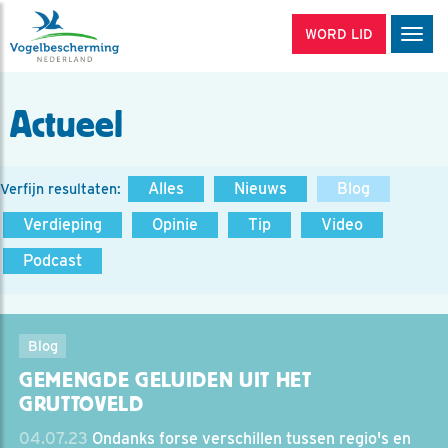
WORD LID
Men
Actueel
Alles
Nieuws
Blog
Verfijn resultaten:
Verdieping
Opinie
Tip
Video
Podcast
Blog
GEMENGDE GELUIDEN UIT HET
GRUTTOVELD
04.07.23
Ondanks forse verschillen tussen regio's en