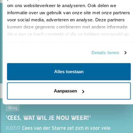
om ons websiteverkeer te analyseren. Ook delen we 
Blog
informatie over uw gebruik van onze site met onze partners 
voor social media, adverteren en analyse. Deze partners 
NATUURBESCHERMER WIM DE WILDE
kunnen deze gegevens combineren met andere informatie 
10.01.19
Wim de Wilde houdt als WetlandWacht de
die u aan ze heeft verstrekt of die ze hebben verzameld op 
Westerscheldekust in de gaten op Zuid-Beveland.
basis van uw gebruik van hun services.
Details tonen
lees meer
Door Arjan Berben
Alles toestaan
Aanpassen
Blog
‘CEES, WAT WIL JE NOU WEER?’
11.07.17
Cees van der Starre zet zich in voor vele