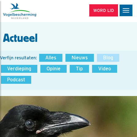
WORD LID
Men
Actueel
Alles
Nieuws
Blog
Verfijn resultaten:
Verdieping
Opinie
Tip
Video
Podcast