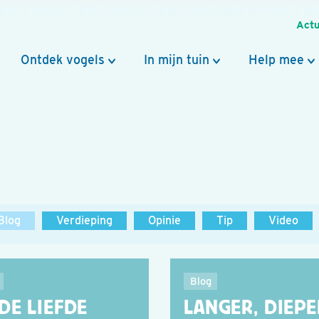
Actu
Ontdek vogels
In mijn tuin
Help mee
Blog
Verdieping
Opinie
Tip
Video
Blog
DE LIEFDE
LANGER, DIEPE