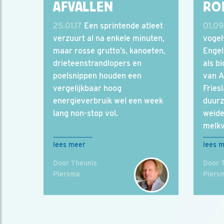
AFVALLEN
ROE
25.01.17
Een sprintende atleet
01.09
verzuurt al na enkele minuten,
vogel
maar rosse grutto’s, kanoeten,
Engel
drieteenstrandlopers en
als b
poelsnippen houden een
van A
vergelijkbaar hoog
Fries
energieverbruik wel een week
duur
lang non-stop vol.
weide
melkv
lees meer
lees 
Door Theunis
Door 
Piersma
Piers