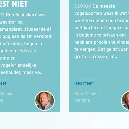
ST NIET
01.09.14
De meeste
vogelsoorten waar ik wat
.15
Rob Schuckard was
weet verdienen hun broo
wachter op
met kortere of langere sn
smanplaat, studeerde af
in bodems te prikken om
ioloog aan de Universiteit
hapklare prooien te vinde
msterdam, begon in
te vangen. Dat geldt voor
land een leven als
grutto’s, rosse grut..
zame en
vogelvriendelijke
eehouder, maar ve..
meer
lees meer
Theunis
Door Theunis
ma
Piersma