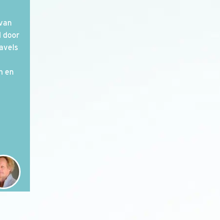
 van
d door
avels
n en