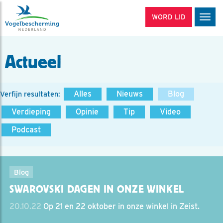
WORD LID
Men
Actueel
Alles
Nieuws
Blog
Verfijn resultaten:
Verdieping
Opinie
Tip
Video
Podcast
Blog
SWAROVSKI DAGEN IN ONZE WINKEL
20.10.22
Op 21 en 22 oktober in onze winkel in Zeist.