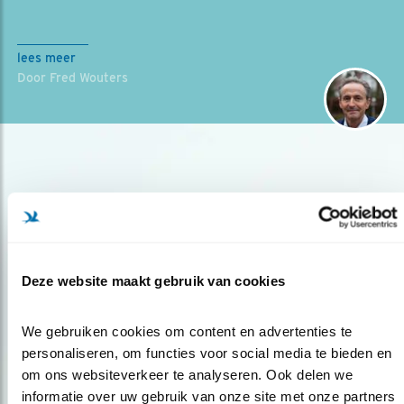
lees meer
Door Fred Wouters
Deze website maakt gebruik van cookies
Op de hoogte blijven?
Meld je aan en ontvang nieuws, inspiratie, acties en tips
We gebruiken cookies om content en advertenties te 
over vogels en activiteiten van Vogelbescherming.
personaliseren, om functies voor social media te bieden en 
om ons websiteverkeer te analyseren. Ook delen we 
AANMELDEN VOGELNIEUWS
informatie over uw gebruik van onze site met onze partners 