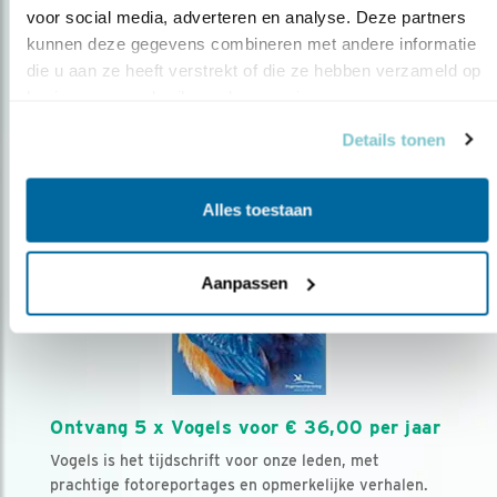
voor social media, adverteren en analyse. Deze partners 
kunnen deze gegevens combineren met andere informatie 
Volg ons via social media
die u aan ze heeft verstrekt of die ze hebben verzameld op 
basis van uw gebruik van hun services.
Details tonen
Alles toestaan
Aanpassen
Ontvang 5 x Vogels voor € 36,00 per jaar
Vogels is het tijdschrift voor onze leden, met
prachtige fotoreportages en opmerkelijke verhalen.