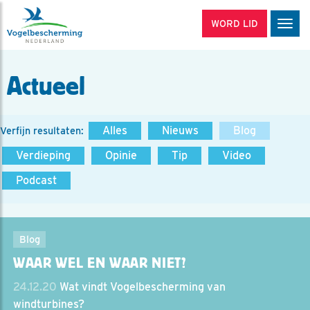
WORD LID
Men
Actueel
Alles
Nieuws
Blog
Verfijn resultaten:
Verdieping
Opinie
Tip
Video
Podcast
Blog
WAAR WEL EN WAAR NIET?
24.12.20
Wat vindt Vogelbescherming van
windturbines?